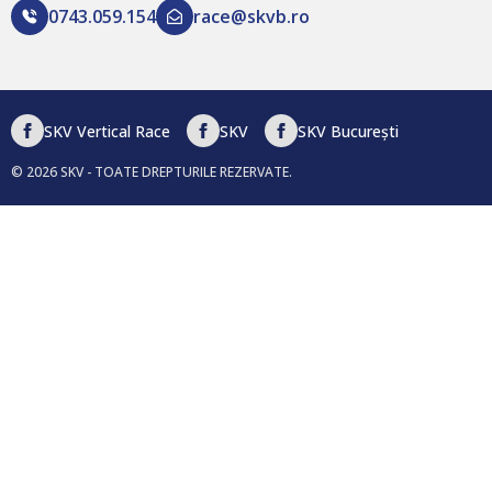
0743.059.154
race@skvb.ro
SKV Vertical Race
SKV
SKV București
© 2026 SKV - TOATE DREPTURILE REZERVATE.