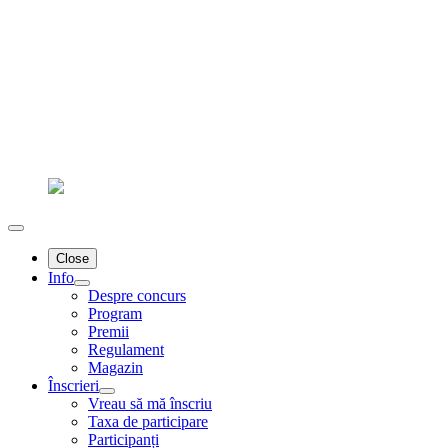
Close
Info
Despre concurs
Program
Premii
Regulament
Magazin
Înscrieri
Vreau să mă înscriu
Taxa de participare
Participanți