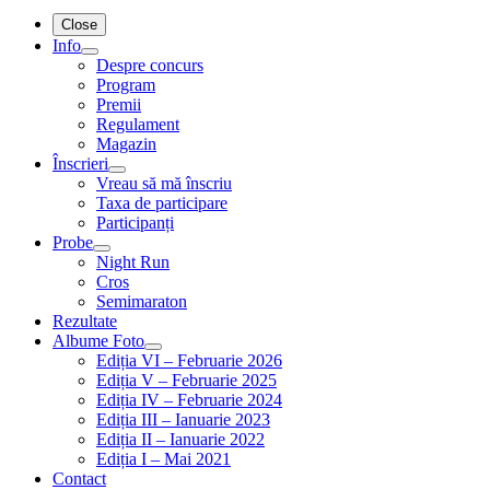
Close
Info
Despre concurs
Program
Premii
Regulament
Magazin
Înscrieri
Vreau să mă înscriu
Taxa de participare
Participanți
Probe
Night Run
Cros
Semimaraton
Rezultate
Albume Foto
Ediția VI – Februarie 2026
Ediția V – Februarie 2025
Ediția IV – Februarie 2024
Ediția III – Ianuarie 2023
Ediția II – Ianuarie 2022
Ediția I – Mai 2021
Contact