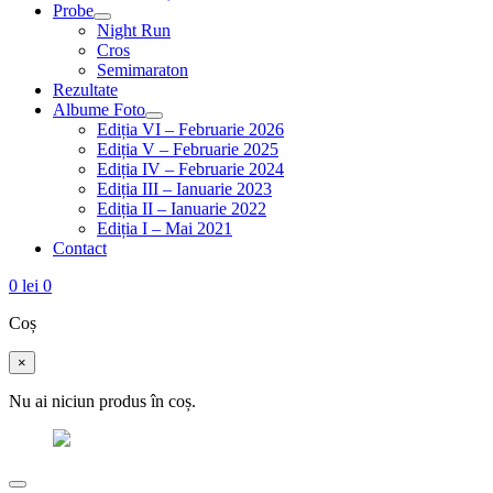
Probe
Night Run
Cros
Semimaraton
Rezultate
Albume Foto
Ediția VI – Februarie 2026
Ediția V – Februarie 2025
Ediția IV – Februarie 2024
Ediția III – Ianuarie 2023
Ediția II – Ianuarie 2022
Ediția I – Mai 2021
Contact
0
lei
0
Coș
×
Nu ai niciun produs în coș.