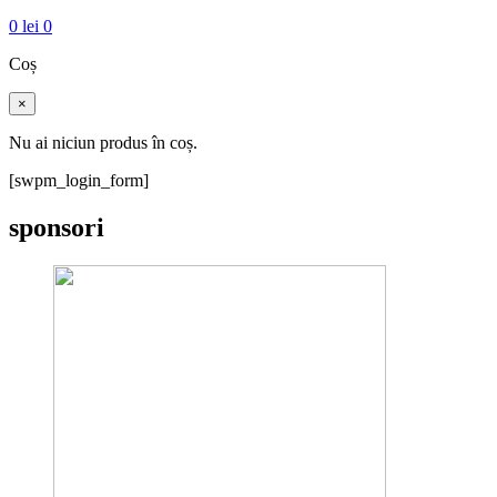
0
lei
0
Coș
×
Nu ai niciun produs în coș.
[swpm_login_form]
sponsori